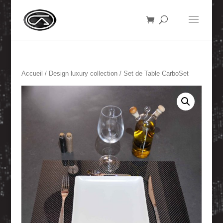
Accueil
/
Design luxury collection
/ Set de Table CarboSet